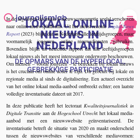
In de afgelopen decennia is nieuwsconsumptie veelal verschoven
LOKAAL ONLINE
I. ONLINE L
II. 
III.
IV. 
naar online nieuwsplatforms. Uit het meest recente
Digital News
NIEUWS IN
Report
(2023) blijkt dat in Nederland alle leeftijdsgroepen, maar
voornamelijk jongeren, online nieuwsdiensten gebruiken.
NEDERLAND
Bovendien blijkt uit hetzelfde rapport dat alle leeftijdsgroepen
lokaal nieuws als het meest interessante onderwerp beschouwen.
DE OPMARS VAN DE HYPERLOCAL,
Om mensen – vooral jongeren – te betrekken bij lokaal nieuws
GEBREKKIGE PARTICIPATIE
is het cruciaal om online actief te zijn. Dit gebeurt bij lokale en
regionale media al sinds de digitalisering. Een actueel overzicht
van het online lokaal media-aanbod ontbreekt echter; een laatste
volledige inventarisatie dateert uit 2017.
In deze publicatie heeft het lectoraat
Kwaliteitsjournalistiek in
Digitale Transitie
aan de
Hogeschool Utrech
t het lokaal media-
aanbod met een nieuwswebsite geïnventariseerd. De
inventarisatie betreft de situatie van 2020 en maakt onderscheid
tussen de nieuwswebsites van verschillende mediavormen: